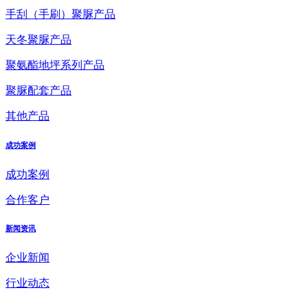
手刮（手刷）聚脲产品
天冬聚脲产品
聚氨酯地坪系列产品
聚脲配套产品
其他产品
成功案例
成功案例
合作客户
新闻资讯
企业新闻
行业动态