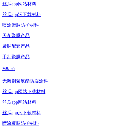
丝瓜app网站材料
丝瓜app污下载材料
喷涂聚脲防护材料
天冬聚脲产品
聚脲配套产品
手刮聚脲产品
产品中心
无溶剂聚氨酯防腐涂料
丝瓜app网站下载材料
丝瓜app网站材料
丝瓜app污下载材料
喷涂聚脲防护材料