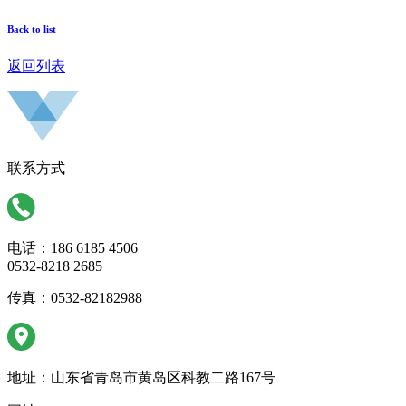
Back to list
返回列表
联系方式
电话：186 6185 4506
0532-8218 2685
传真：0532-82182988
地址：山东省青岛市黄岛区科教二路167号